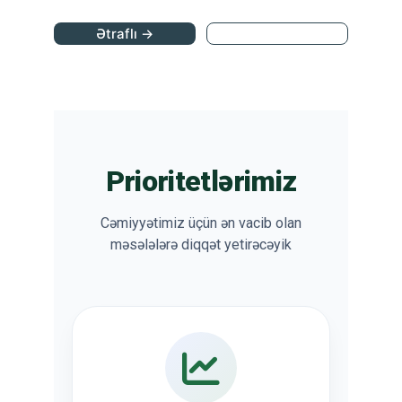
Ətraflı →
Səs ver